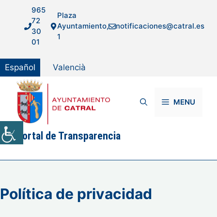
Saltar
965
Plaza
al
72
Ayuntamiento,
notificaciones@catral.es
contenido
30
1
01
Español
Valencià
MENU
Portal de Transparencia
Política de privacidad