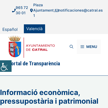
Vés
Plaza
965 72
al
Ajuntament,
notificaciones@catral.es
30 01
contingut
1
Valencià
Español
MENU
Portal de Transparència
Informació econòmica,
pressupostària i patrimonial