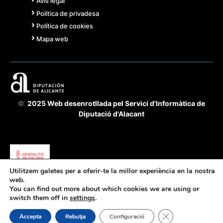
Avís legal
Política de privadesa
Política de cookies
Mapa web
©
2025 Web desenrotllada pel Servici d'Informàtica de
Diputació d'Alacant
Utilitzem galetes per a oferir-te la millor experiència en la nostra
web.
Acorde Cooperació 2025 GVA-Diputació Alacant - fomente
You can find out more about which cookies we are using or
de la transparència i bon govern
switch them off in
settings
.
Servici de Transparència, BOP i Impremta
Tanca el bàner d
Accepta
Rebutja
Configuració