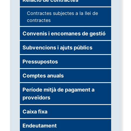
Contractes subjectes a la llei de
contractes
Convenis i encomanes de gestió
Subvencions i ajuts públics
Pressupostos
Comptes anuals
Període mitjà de pagament a
proveïdors
Caixa fixa
Endeutament