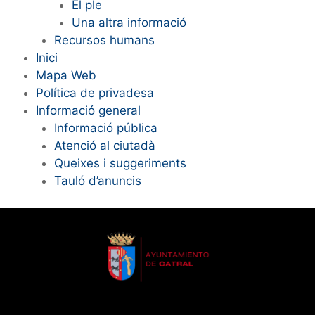
El ple
Una altra informació
Recursos humans
Inici
Mapa Web
Política de privadesa
Informació general
Informació pública
Atenció al ciutadà
Queixes i suggeriments
Tauló d’anuncis