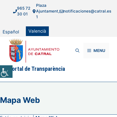
Vés
Plaza
965 72
al
Ajuntament,
notificaciones@catral.es
30 01
contingut
1
Valencià
Español
MENU
Portal de Transparència
Mapa Web