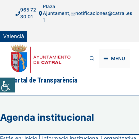
Vés
Plaza
965 72
al
Ajuntament,
notificaciones@catral.es
30 01
contingut
1
Valencià
MENU
Portal de Transparència
Agenda institucional
Estás en:
Inicio
|
Informació institucional i organitzativa